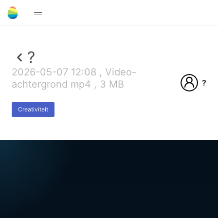
?
2026-05-07 12:08 , Video-
?
achtergrond mp4 , 3 MB
Creativiteit