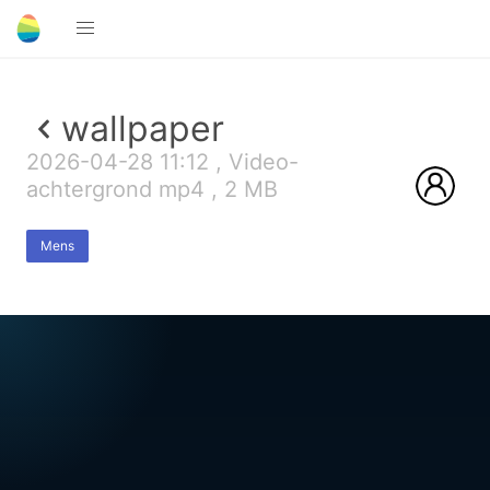
wallpaper
2026-04-28 11:12 , Video-
achtergrond mp4 , 2 MB
Mens