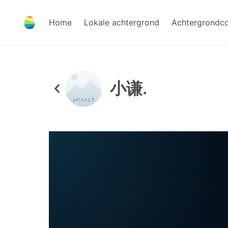
Home
Lokale achtergrond
Achtergrondc
小谦.