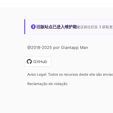
旧版站点已进入维护期
建议前往巨应 3 获取
@2018-2025 por Giantapp Man
GitHub
Aviso Legal: Todos os recursos deste site são envia
Reclamação de violação