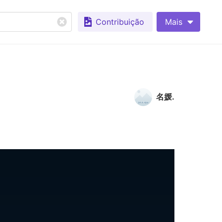
Contribuição
Mais
名媛.