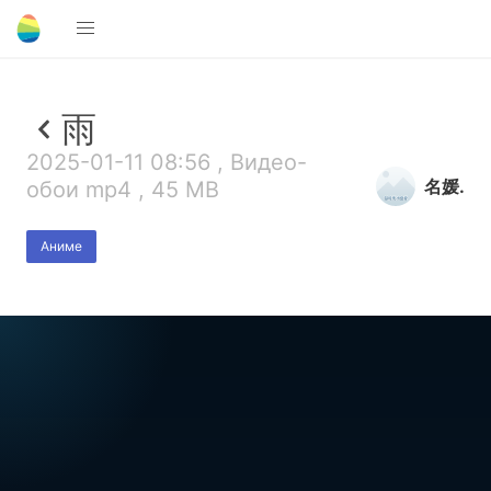
雨
2025-01-11 08:56 , Видео-
名媛.
обои mp4 , 45 MB
Аниме