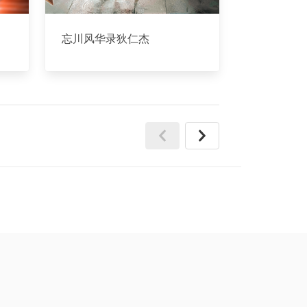
忘川风华录狄仁杰