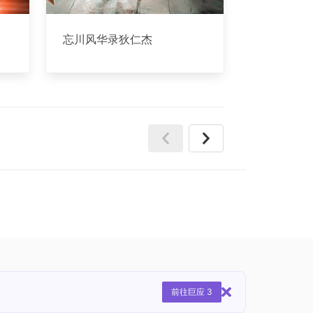
忘川风华录狄仁杰
前往巨应 3