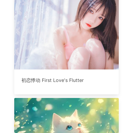
初恋悸动 First Love's Flutter