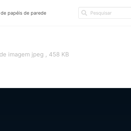
de papéis de parede
 de imagem jpeg , 458 KB