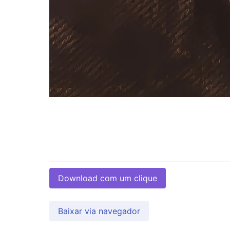
Download com um clique
Baixar via navegador