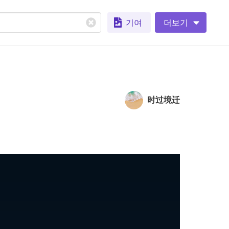
기여
더보기
时过境迁