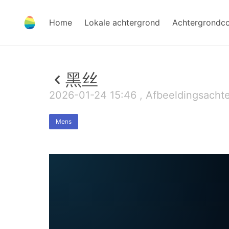
Home
Lokale achtergrond
Achtergrondc
黑丝
2026-01-24 15:46 , Afbeeldingsachte
Mens