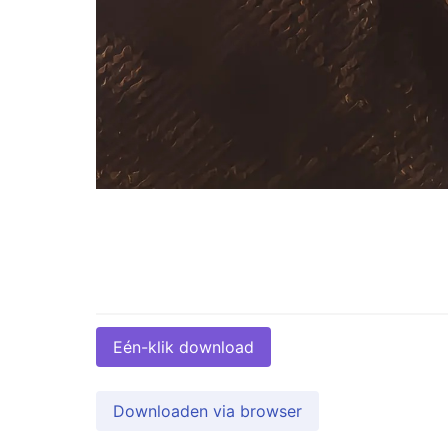
Eén-klik download
Downloaden via browser