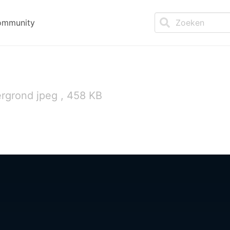
ommunity
rgrond jpeg , 458 KB