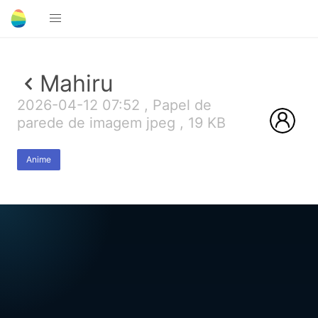
Mahiru
2026-04-12 07:52 , Papel de
parede de imagem jpeg , 19 KB
Anime