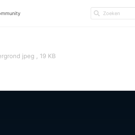
ommunity
rgrond jpeg , 19 KB