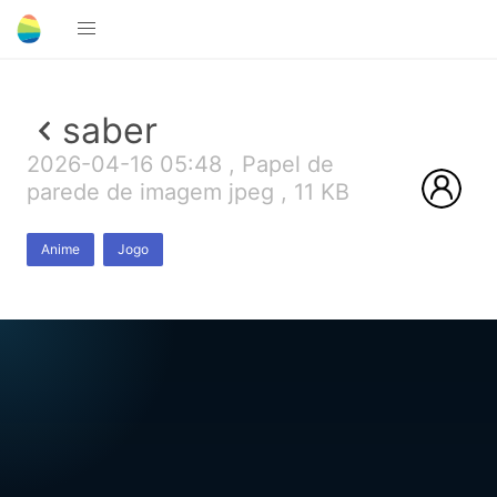
saber
2026-04-16 05:48 , Papel de
parede de imagem jpeg , 11 KB
Anime
Jogo