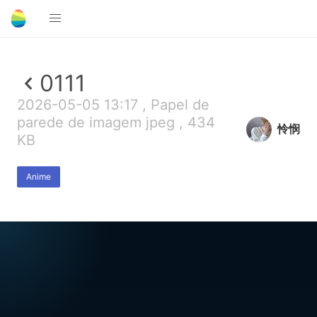
0111
2026-05-05 13:17 , Papel de
parede de imagem jpeg , 434
怜悯
KB
Anime