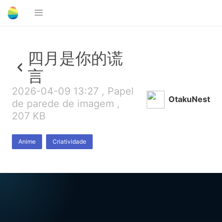
四月是你的谎
言
2026-04-09 13:27 , Papel
OtakuNest
de parede de imagem ,
207 KB
Anime
Criatividade