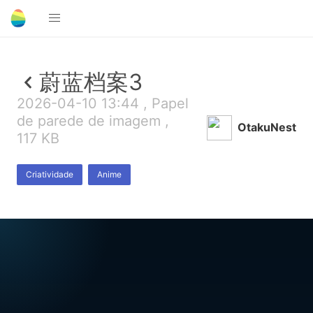
蔚蓝档案3
2026-04-10 13:44 , Papel
de parede de imagem ,
OtakuNest
117 KB
Criatividade
Anime