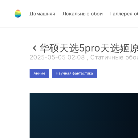
Домашняя
Локальные обои
Галлерея о
华硕天选5pro天选姬
2025-05-05 02:08 , Статичные обои
Аниме
Научная фантастика