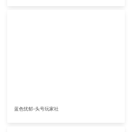
蓝色忧郁-头号玩家社