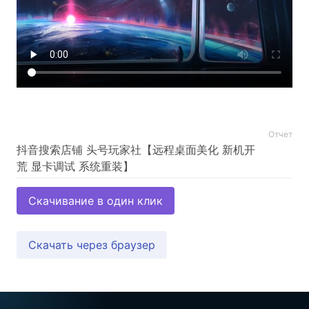
Отчет
抖音搜索店铺 头号玩家社【远程桌面美化 新机开
Скачивание в один клик
Скачать через браузер