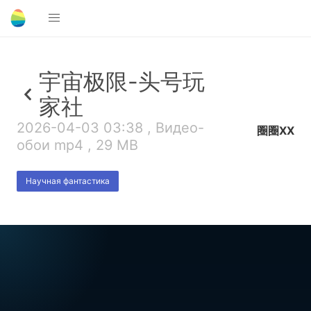
宇宙极限-头号玩
家社
2026-04-03 03:38 , Видео-
圈圈XX
обои mp4 , 29 MB
Научная фантастика