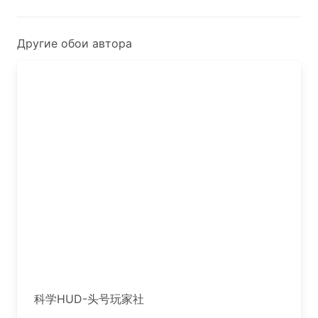
Другие обои автора
科学HUD-头号玩家社