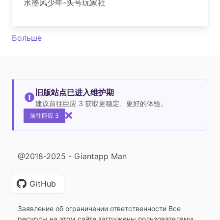
水墨风少年-头号玩家社
Больше
旧版站点已进入维护期
建议前往巨应 3 获取更稳定、更好的体验。
前往巨应 3
@2018-2025 - Giantapp Man
GitHub
Заявление об ограничении ответственности Все
ресурсы на этом сайте загружены пользователями