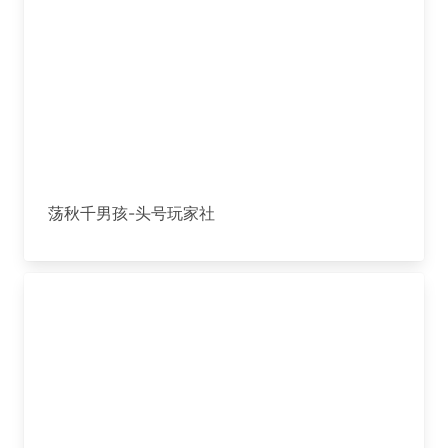
荡秋千男孩-头号玩家社