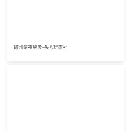
顾州暗夜银发-头号玩家社