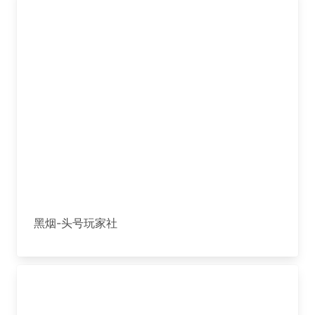
黑烟-头号玩家社