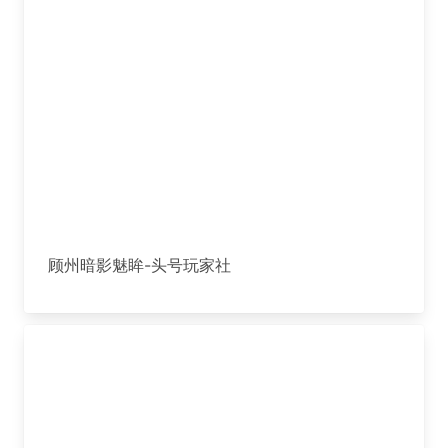
顾州暗影魅眸-头号玩家社