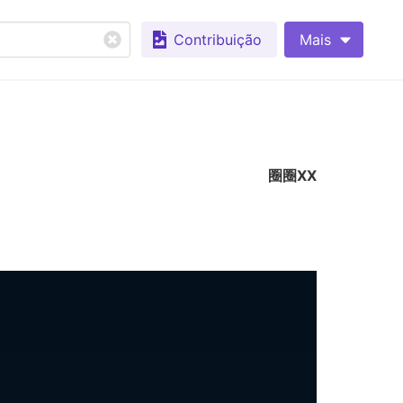
Contribuição
Mais
圈圈XX