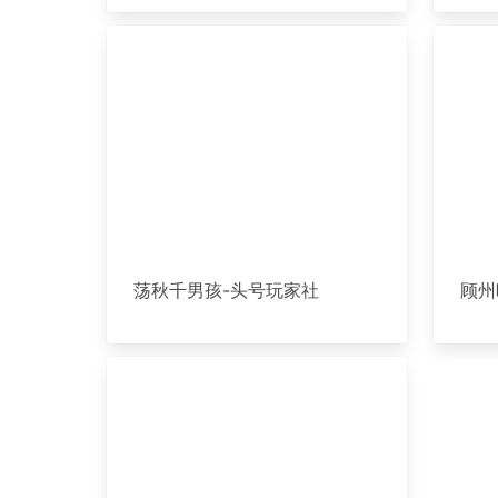
荡秋千男孩-头号玩家社
顾州