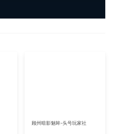
顾州暗影魅眸-头号玩家社