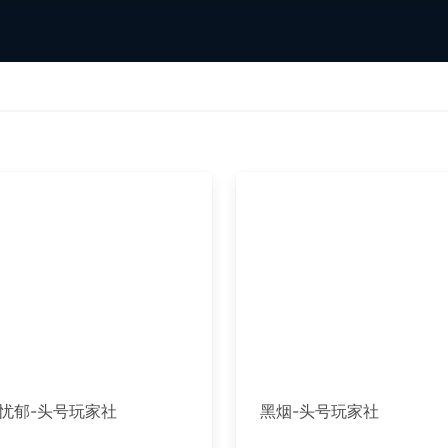
忧郁-头号玩家社
黑烟-头号玩家社