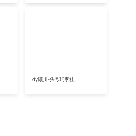
dy顾川-头号玩家社