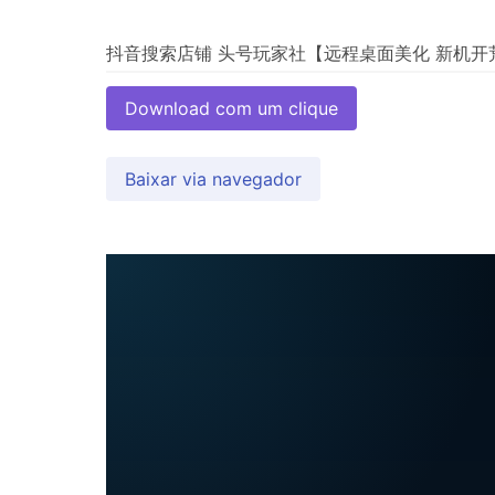
Download com um clique
Baixar via navegador