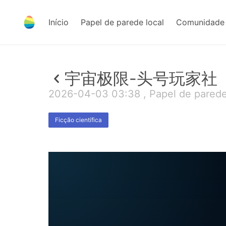
Início
Papel de parede local
Comunidade 
宇宙极限-头号玩家社
2026-04-03 03:38 , Papel de pared
Ficção científica