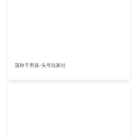
荡秋千男孩-头号玩家社