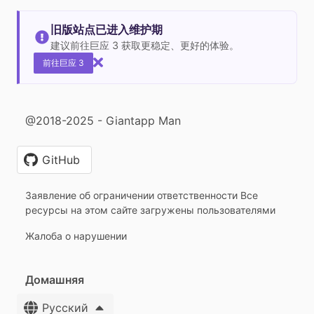
旧版站点已进入维护期
建议前往巨应 3 获取更稳定、更好的体验。
前往巨应 3
@2018-2025 - Giantapp Man
GitHub
Заявление об ограничении ответственности Все
ресурсы на этом сайте загружены пользователями
Жалоба о нарушении
Домашняя
Русский