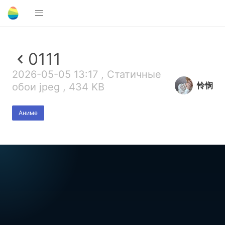
0111
2026-05-05 13:17 , Статичные
怜悯
обои jpeg , 434 KB
Аниме