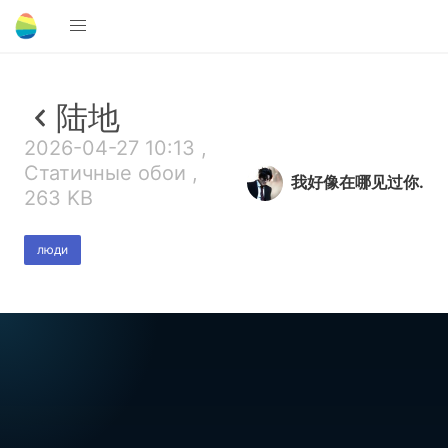
陆地
2026-04-27 10:13 ,
Статичные обои ,
我好像在哪见过你.
263 KB
люди