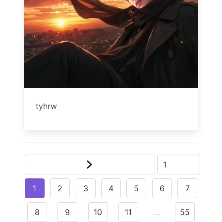
tyhrw
1
2
3
4
5
6
7
8
9
10
11
…
55