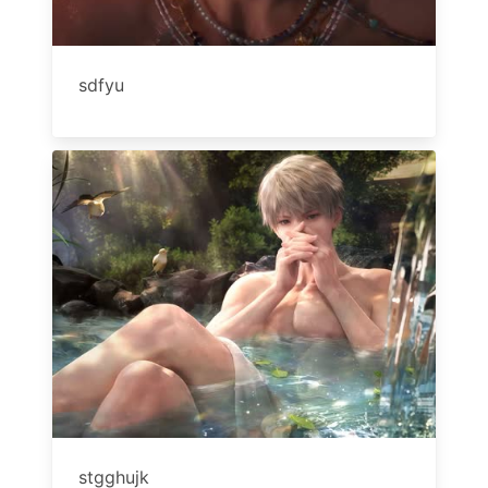
sdfyu
stgghujk