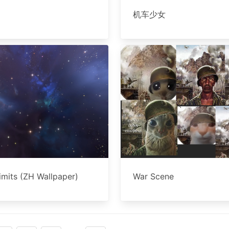
机车少女
imits (ZH Wallpaper)
War Scene