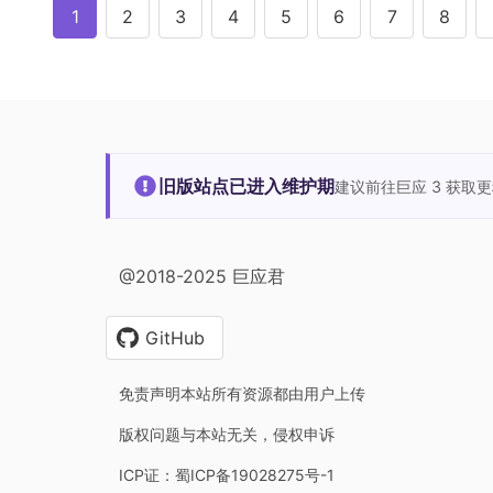
1
2
3
4
5
6
7
8
旧版站点已进入维护期
建议前往巨应 3 获取
@2018-2025 巨应君
GitHub
免责声明本站所有资源都由用户上传
版权问题与本站无关，侵权申诉
ICP证：蜀ICP备19028275号-1