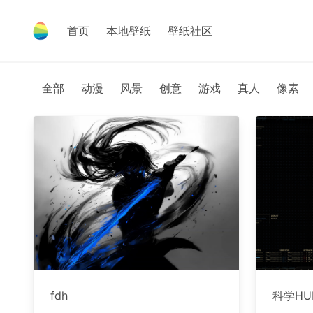
首页
本地壁纸
壁纸社区
全部
动漫
风景
创意
游戏
真人
像素
fdh
科学HU