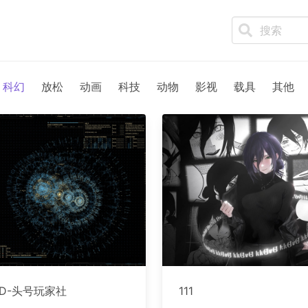
科幻
放松
动画
科技
动物
影视
载具
其他
D-头号玩家社
111