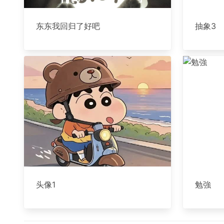
东东我回归了好吧
抽象3
头像1
勉強