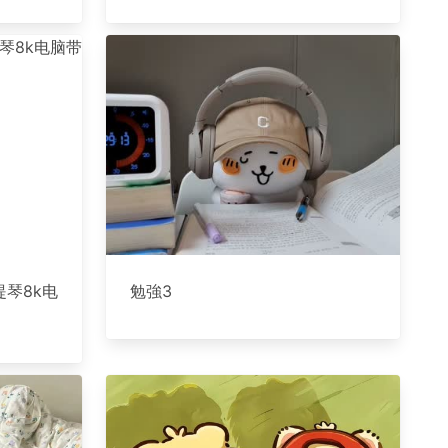
提琴8k电
勉強3