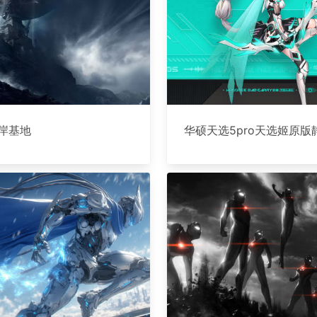
红岸基地
华硕天选5pro天选姬原版