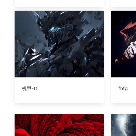
机甲-tt
fhfg