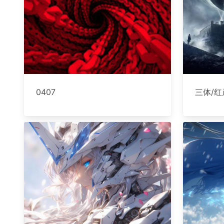
0407
三体/