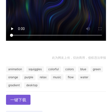
此为网友上传，切勿商用，侵权违法举报
animation
squiggles
colorful
colors
blue
green
orange
purple
relax
music
flow
water
gradient
desktop
一键下载