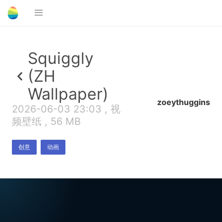
Squiggly
(ZH
Wallpaper)
zoeythuggins
2026-06-03 23:03 , 视
频壁纸 , 56 MB
创意
动画