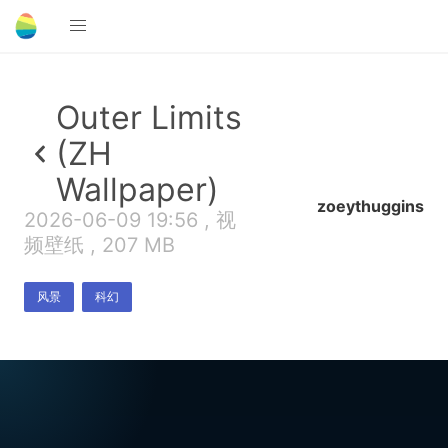
Outer Limits
(ZH
Wallpaper)
zoeythuggins
2026-06-09 19:56 , 视
频壁纸 , 207 MB
风景
科幻