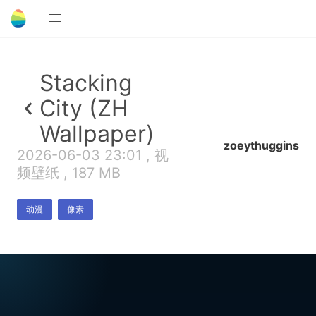
Stacking
City (ZH
Wallpaper)
zoeythuggins
2026-06-03 23:01 , 视
频壁纸 , 187 MB
动漫
像素