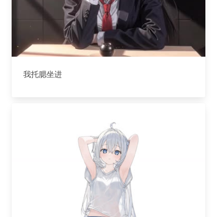
我托腮坐进