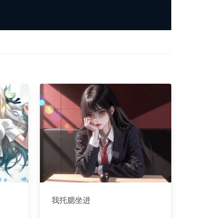
我托腮坐进