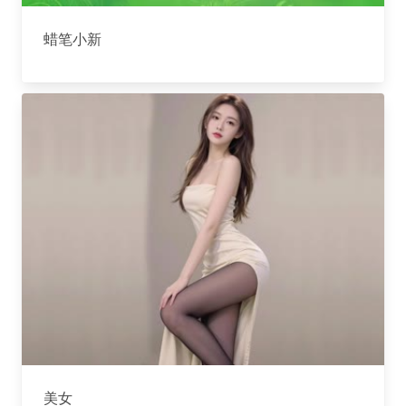
蜡笔小新
美女