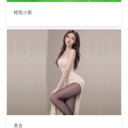
蜡笔小新
美女