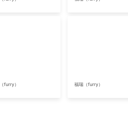
furry）
福瑞（furry）