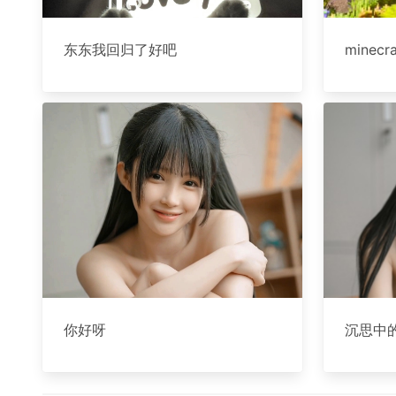
东东我回归了好吧
minecra
你好呀
沉思中