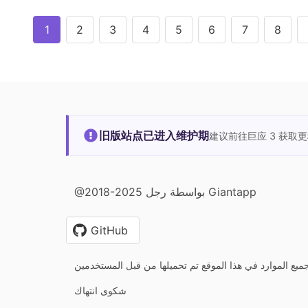
1
2
3
4
5
6
7
8
旧版站点已进入维护期
建议前往巨应 3 获取
@2018-2025 بواسطة رجل Giantapp
GitHub
يع الموارد في هذا الموقع تم تحميلها من قبل المستخدمين
شكوى انتهاك