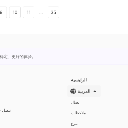
9
10
11
…
35
更稳定、更好的体验。
الرئيسية
العربية
اتصال
تنصل جم
ملاحظات
تبرع