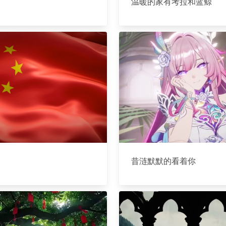
温暖的家有考拉和蓝鲸
昔涟默默的看着你