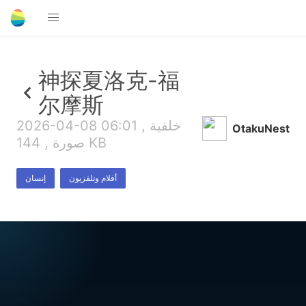
神探夏洛克-福
尔摩斯
2026-04-08 06:01 , خلفية
OtakuNest
صورة , 144 KB
أفلام وتلفزيون
إنسان