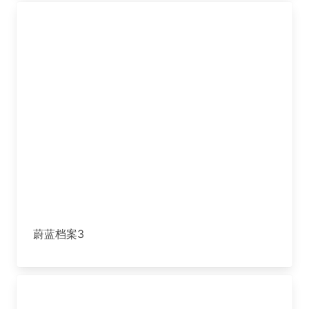
蔚蓝档案3