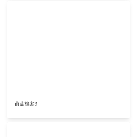
蔚蓝档案3