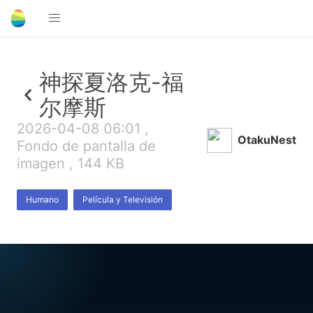
神探夏洛克-福
尔摩斯
2026-04-08 06:01 ,
OtakuNest
Fondo de pantalla de
imagen , 144 KB
Humano
Película y Televisión