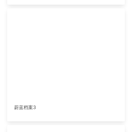
蔚蓝档案3