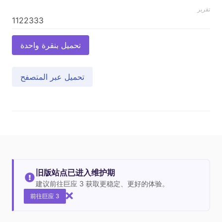
تقرير
تحميل بنقرة واحدة
تحميل عبر المتصفح
旧版站点已进入维护期
建议前往巨应 3 获取更稳定、更好的体验。
前往巨应 3