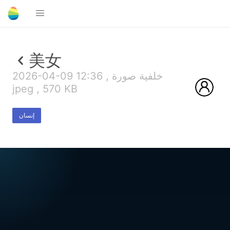
美女
2026-04-09 12:36 , خلفية صورة
jpeg , 570 KB
إنسان