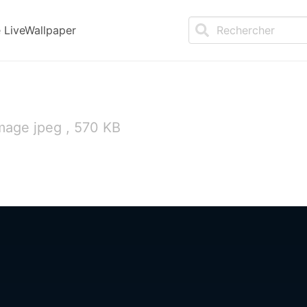
LiveWallpaper
mage jpeg , 570 KB