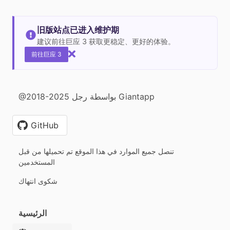
旧版站点已进入维护期
建议前往巨应 3 获取更稳定、更好的体验。
前往巨应 3
@2018-2025 بواسطة رجل Giantapp
GitHub
تنصل جميع الموارد في هذا الموقع تم تحميلها من قبل
المستخدمين
شكوى انتهاك
الرئيسية