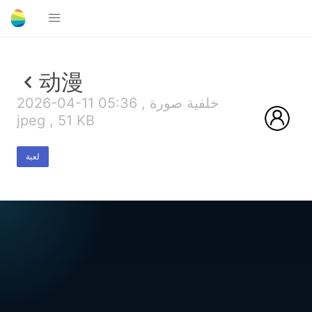
动漫
2026-04-11 05:36 , خلفية صورة
jpeg , 51 KB
لعبة