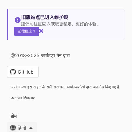
旧版站点已进入维护期
建议前往巨应 3 获取更稳定、更好的体验。
前往巨应 3
@2018-2025 जायंटएप मैन द्वारा
GitHub
अस्वीकरण इस साइट के सभी संसाधन उपयोगकर्ताओं द्वारा अपलोड किए गए हैं
उल्लंघन शिकायत
होम
हिन्दी