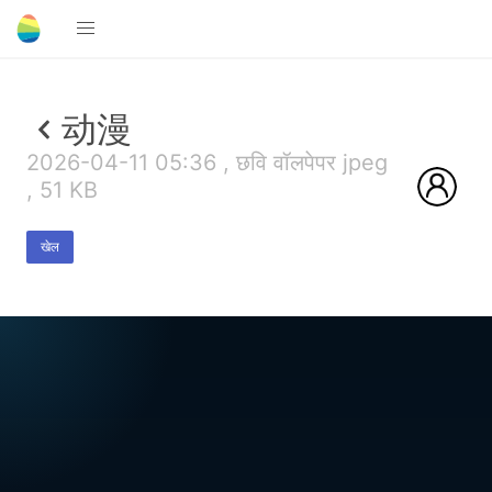
动漫
2026-04-11 05:36 , छवि वॉलपेपर jpeg
, 51 KB
खेल