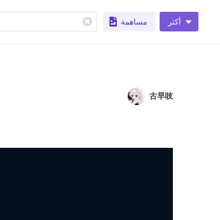
أكثر
مساهمة
古早吱