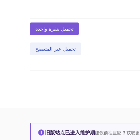
تحميل بنقرة واحدة
تحميل عبر المتصفح
旧版站点已进入维护期
建议前往巨应 3 获取