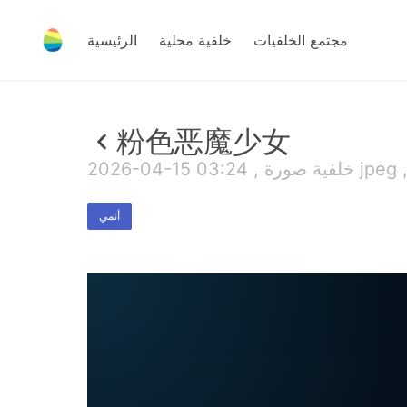
مجتمع الخلفيات
خلفية محلية
الرئيسية
粉色恶魔少女
لفية صورة jpeg , 1 MB
أنمي