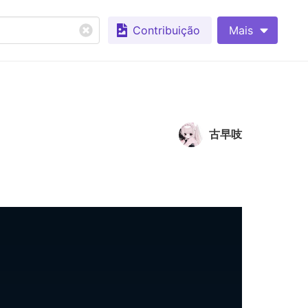
Contribuição
Mais
古早吱