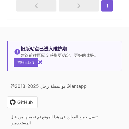
1
旧版站点已进入维护期
建议前往巨应 3 获取更稳定、更好的体验。
前往巨应 3
@2018-2025 بواسطة رجل Giantapp
GitHub
تنصل جميع الموارد في هذا الموقع تم تحميلها من قبل
المستخدمين