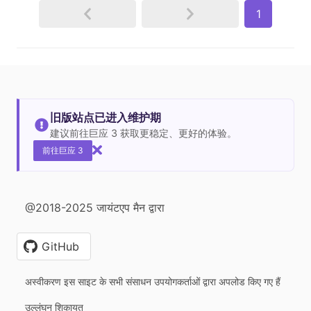
1
旧版站点已进入维护期
建议前往巨应 3 获取更稳定、更好的体验。
前往巨应 3
@2018-2025 जायंटएप मैन द्वारा
GitHub
अस्वीकरण इस साइट के सभी संसाधन उपयोगकर्ताओं द्वारा अपलोड किए गए हैं
उल्लंघन शिकायत