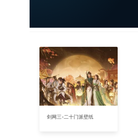
剑网三-二十门派壁纸