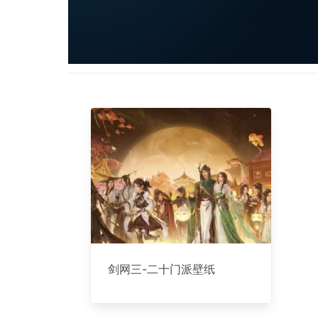
剑网三-二十门派壁纸