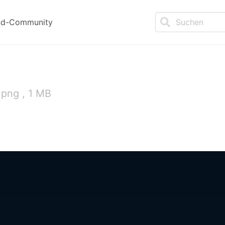
nd-Community
 png , 1 MB