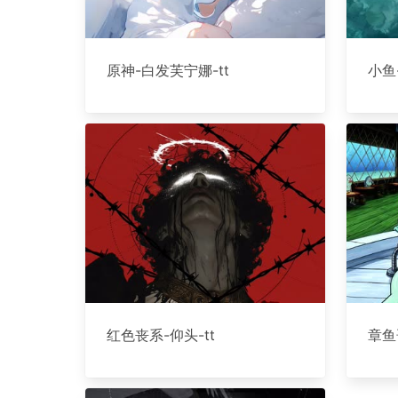
原神-白发芙宁娜-tt
小鱼
红色丧系-仰头-tt
章鱼