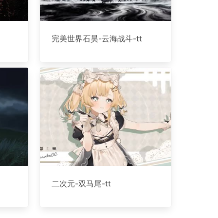
完美世界石昊-云海战斗-tt
二次元-双马尾-tt