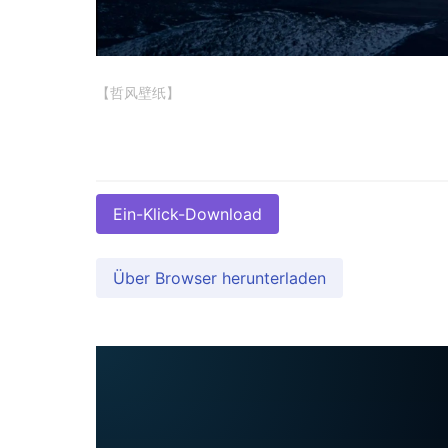
【哲风壁纸】
Ein-Klick-Download
Über Browser herunterladen