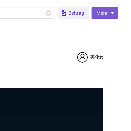
Beitrag
Mehr
美化tt