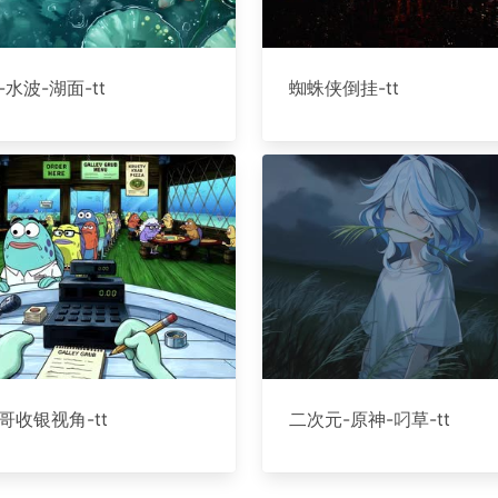
-水波-湖面-tt
蜘蛛侠倒挂-tt
哥收银视角-tt
二次元-原神-叼草-tt